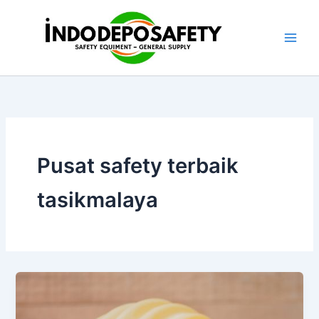
Skip
to
content
Pusat safety terbaik
tasikmalaya