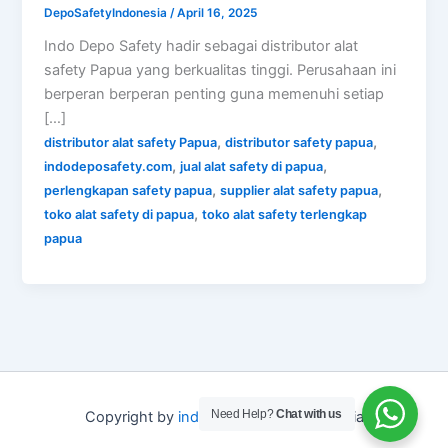
DepoSafetyIndonesia
/
April 16, 2025
Indo Depo Safety hadir sebagai distributor alat
safety Papua yang berkualitas tinggi. Perusahaan ini
berperan berperan penting guna memenuhi setiap
[…]
,
,
distributor alat safety Papua
distributor safety papua
,
,
indodeposafety.com
jual alat safety di papua
,
,
perlengkapan safety papua
supplier alat safety papua
,
toko alat safety di papua
toko alat safety terlengkap
papua
Need Help?
Chat with us
Copyright by
indo depo safety
Indonesia