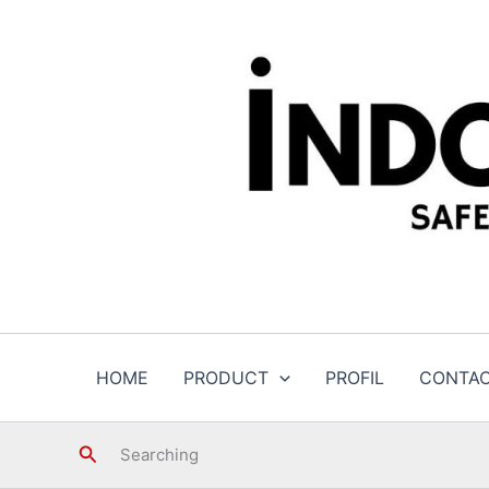
Skip
to
content
HOME
PRODUCT
PROFIL
CONTA
Search
Searching