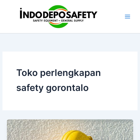
Skip
to
content
Toko perlengkapan
safety gorontalo