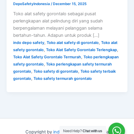
DepoSafetyIndonesia
/
December 15, 2025
Toko alat safety gorontalo sebagai pusat
perlengkapan alat pelindung diri yang sudah
berpengalaman melayani pelanggan selama
bertahun-tahun. Adapun untuk produk […]
,
,
indo depo safety
Toko alat safety di gorontalo
Toko alat
,
,
safety gorontalo
Toko Alat Safety Gorontalo Terlengkap
,
Toko Alat Safety Gorontalo Termurah
Toko perlengkapan
,
safety gorontalo
Toko perlengkapan safety termurah
,
,
gorontalo
Toko safety di gorontalo
Toko safety terbaik
,
gorontalo
Toko safety termurah gorontalo
Need Help?
Chat with us
Copyright by
indo depo safety
Indonesia