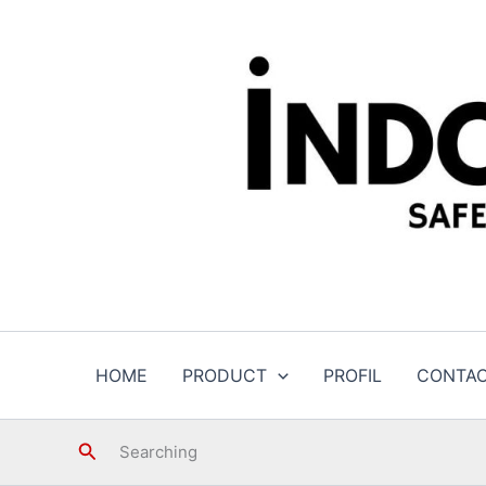
Skip
to
content
HOME
PRODUCT
PROFIL
CONTA
Search
Searching