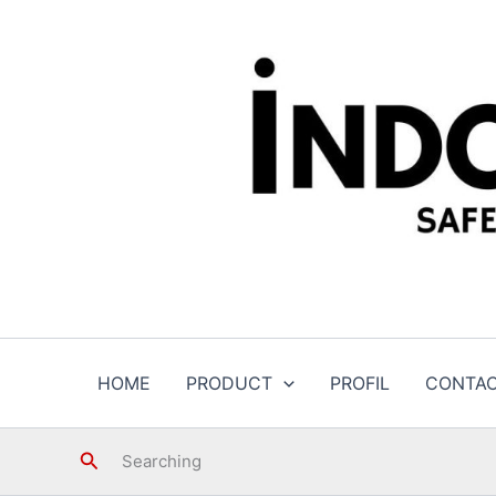
Skip
to
content
HOME
PRODUCT
PROFIL
CONTA
Search
Searching