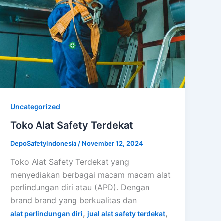
Uncategorized
Toko Alat Safety Terdekat
DepoSafetyIndonesia
/
November 12, 2024
Toko Alat Safety Terdekat yang
menyediakan berbagai macam macam alat
perlindungan diri atau (APD). Dengan
brand brand yang berkualitas dan
,
,
alat perlindungan diri
jual alat safety terdekat