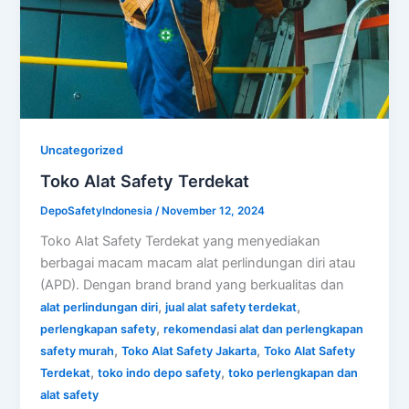
Uncategorized
Toko Alat Safety Terdekat
DepoSafetyIndonesia
/
November 12, 2024
Toko Alat Safety Terdekat yang menyediakan
berbagai macam macam alat perlindungan diri atau
(APD). Dengan brand brand yang berkualitas dan
,
,
alat perlindungan diri
jual alat safety terdekat
,
perlengkapan safety
rekomendasi alat dan perlengkapan
,
,
safety murah
Toko Alat Safety Jakarta
Toko Alat Safety
,
,
Terdekat
toko indo depo safety
toko perlengkapan dan
alat safety