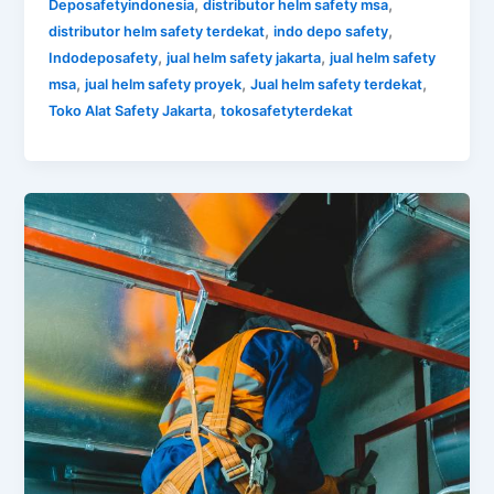
,
,
Deposafetyindonesia
distributor helm safety msa
,
,
distributor helm safety terdekat
indo depo safety
,
,
Indodeposafety
jual helm safety jakarta
jual helm safety
,
,
,
msa
jual helm safety proyek
Jual helm safety terdekat
,
Toko Alat Safety Jakarta
tokosafetyterdekat