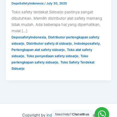
DepoSafetyIndonesia
/
July 30, 2025
Toko safety terdekat Sidoarjo pastinya sangat
dibutuhkan. Memilih distributor alat safety memang
tidak mudah. Ada beberapa hal yang diperhatikan,
mulai […]
,
Deposafetyindonesia
Distributor perlengkapan safety
,
,
,
sidoarjo
Distributor safety di sidoarjo
Indodeposafety
,
Perlengkapan alat safety sidoarjo
Toko alat safety
,
,
sidoarjo
Toko penyediaan safety sidoarjo
Toko
,
perlengkapan safety sidoarjo
Toko Safety Terdekat
Sidoarjo
Need Help?
Chat with us
Copyright by
indo depo safety
Indonesia