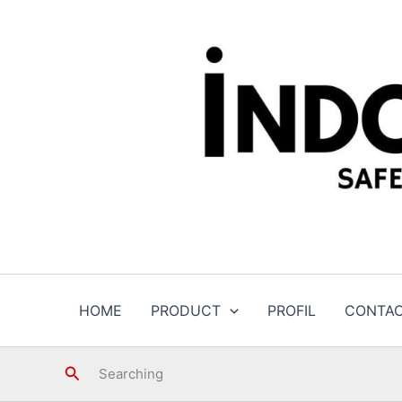
Skip
to
content
HOME
PRODUCT
PROFIL
CONTA
Search
Searching