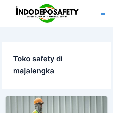
Skip
to
content
Toko safety di
majalengka