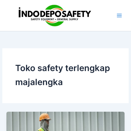
Skip
to
content
Toko safety terlengkap
majalengka