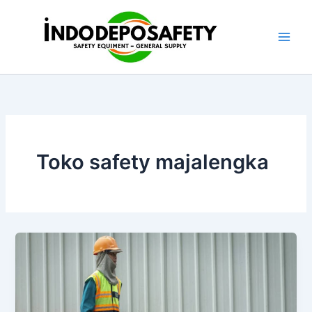
Skip
to
content
Toko safety majalengka